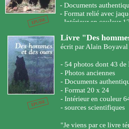
- Documents authentiq
- Format relié avec jaq
EPUISE
- Intérieur en couleur 
- Cartes et graphiques
Livre "Des hommes
- Sources scientifiques
écrit par Alain Boyaval
Ce livre est un plaidoy
de l'ours grizzli, la co
- 54 photos dont 43 de 
qu'il peut rencontrer. C'
- Photos anciennes
naturaliste averti saura 
- Documents authentiq
afin de parcourir les R
- Format 20 x 24
tradition du respect de 
- Intérieur en couleur 
EPUISE
afin qu'il soit destiné à
- sources scientifiques
et de la nature. De cett
tourisme qui doit toujou
"Je viens par ce livre t