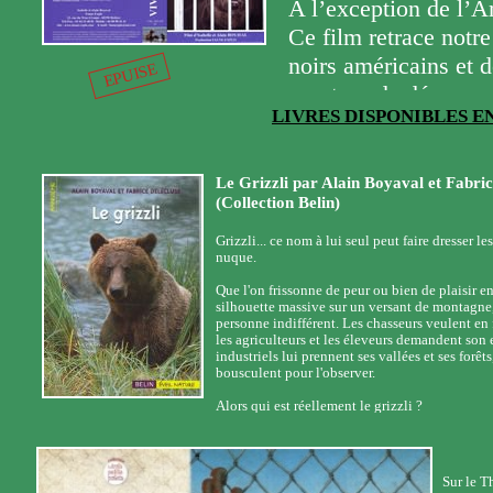
A l’exception de l’A
Lynn Rogers
Ce film retrace notr
L’éducation des oursons
noirs américains et d
EPUISE
réhabilitation, comme c
montrer, de dénoncer 
passionnante avec des s
LIVRES DISPONIBLES E
à travers le monde (V
Minnesota aussi bien po
Notre combat sera tou
mais aussi pour mieux 
Le Grizzli par Alain Boyaval et Fabric
(Collection Belin)
Série limitée à 500 c
humains.
Grizzli... ce nom à lui seul peut faire dresser les
nuque.
******
Que l'on frissonne de peur ou bien de plaisir e
silhouette massive sur un versant de montagne, 
Ce récit de témoignages
personne indifférent. Les chasseurs veulent en 
les agriculteurs et les éleveurs demandent son 
de forger sa propre app
industriels lui prennent ses vallées et ses forêts,
bousculent pour l'observer.
Alors qui est réellement le grizzli ?
Sur le T