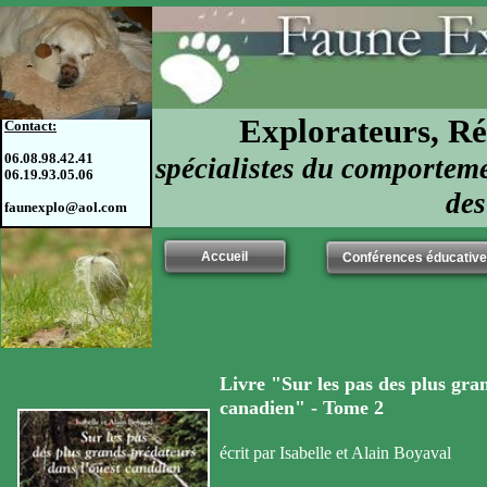
Explorateurs, Ré
Contact:
06.08.98.42.41
spécialistes du comporteme
06.19.93.05.06
des
faunexplo@aol.com
Etats-Unis,
Accueil
Conférences éducativ
E
Livre "Sur les pas des plus gra
canadien" - Tome 2
écrit par Isabelle et Alain Boyaval