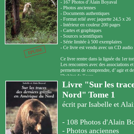
- 167 Photos d’Alain Boyaval
- Photos anciennes
- Documents authentiques
- Format relié avec jaquette 24,5 x 26
- Intérieur en couleur 200 pages
- Cartes et graphiques
- Sources scientifiques
- Série limitée à 500 exemplaires
- Ce livre est vendu avec un CD audio 
EPUISE
Ce livre rentre dans la lignée du 1er 
Les rencontres avec des associations et 
permettent de comprendre, d’ agir et de
l’habitat de l’ours.
Le passionné y trouvera de multiples in
Livre "Sur les trac
l’Alberta, les Territoires du Nord-Oue
Nord" Tome 1
La qualité du vécu et des informations
pour parcourir l’ouest canadien.
écrit par Isabelle et Al
- 108 Photos d'Alain B
- Photos anciennes